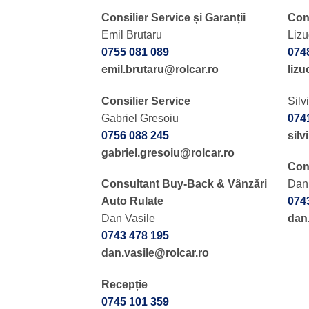
Consilier Service și Garanții
Cons
Emil Brutaru
Liz
0755 081 089
074
emil.brutaru@rolcar.ro
liz
Consilier Service
Silv
Gabriel Gresoiu
074
0756 088 245
sil
gabriel.gresoiu@rolcar.ro
Con
Consultant Buy-Back & Vânzări
Dan
Auto Rulate
074
Dan Vasile
dan
0743 478 195
dan.vasile@rolcar.ro
Recepție
0745 101 359