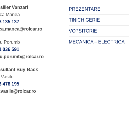
ilier Vanzari
PREZENTARE
uca Manea
TINICHIGERIE
8 135 137
uca.manea@rolcar.ro
VOPSITORIE
MECANICA – ELECTRICA
iu Porumb
1 036 591
viu.porumb@rolcar.ro
sultant Buy-Back
 Vasile
3 478 195
.vasile@rolcar.ro