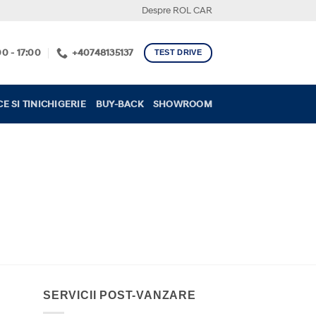
Despre ROL CAR
0 - 17:00
+40748135137
TEST DRIVE
E SI TINICHIGERIE
BUY-BACK
SHOWROOM
SERVICII POST-VANZARE