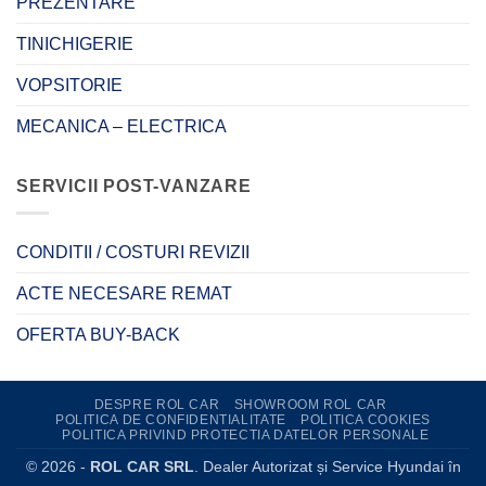
PREZENTARE
TINICHIGERIE
VOPSITORIE
MECANICA – ELECTRICA
SERVICII POST-VANZARE
CONDITII / COSTURI REVIZII
ACTE NECESARE REMAT
OFERTA BUY-BACK
DESPRE ROL CAR
SHOWROOM ROL CAR
POLITICA DE CONFIDENTIALITATE
POLITICA COOKIES
POLITICA PRIVIND PROTECTIA DATELOR PERSONALE
© 2026 -
ROL CAR SRL
. Dealer Autorizat și Service Hyundai în