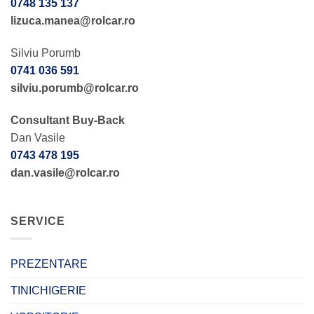
0748 135 137
lizuca.manea@rolcar.ro
Silviu Porumb
0741 036 591
silviu.porumb@rolcar.ro
Consultant Buy-Back
Dan Vasile
0743 478 195
dan.vasile@rolcar.ro
SERVICE
PREZENTARE
TINICHIGERIE